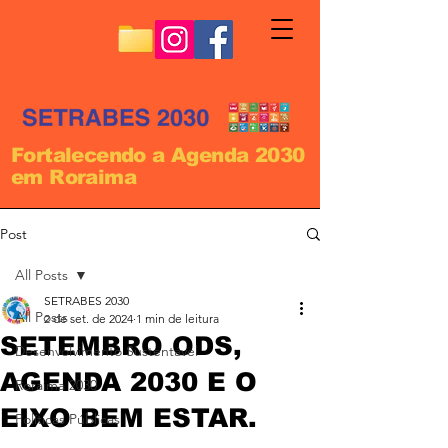
Fortalecendo a Agenda 2030
em Roraima
Post
All Posts
SETRABES 2030
All Posts
2 de set. de 2024
1 min de leitura
SETEMBRO ODS,
Desenvolvimento Sustentável
AGENDA 2030 E O
Roraima 2030
EIXO BEM ESTAR.
Políticas Públicas