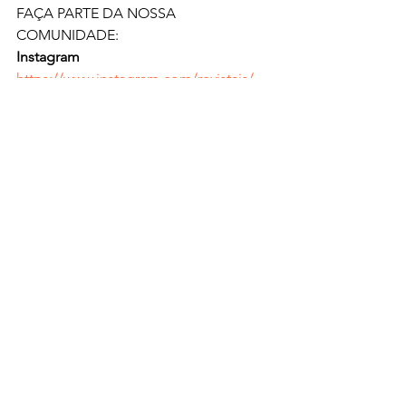
FAÇA PARTE DA NOSSA 
COMUNIDADE:
Instagram
https://www.instagram.com/revistajs/
Youtube   
https://www.youtube.com/@revistajs    
Blog  
https://www.revistajs.com/  
Whatsapp
https://whatsapp.com/channel/0029VaD
g6By1t90acJjgyV0i
Newsletter
https://docs.google.com/forms/d/e/1F
AIpQLSecYk6TNflKTOi5Ya8R1_5gYfdau
5suXjvCcEUoWNCoUpfclg/viewform 