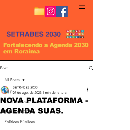
Fortalecendo a Agenda 2030
em Roraima
Post
All Posts
SETRABES 2030
All Posts
24 de ago. de 2023
1 min de leitura
NOVA PLATAFORMA -
Desenvolvimento Sustentável
AGENDA SUAS.
Roraima 2030
Políticas Públicas