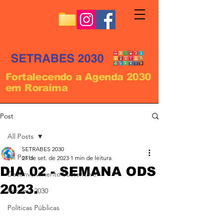
Fortalecendo a Agenda 2030
em Roraima
Post
All Posts
SETRABES 2030
All Posts
27 de set. de 2023
1 min de leitura
DIA 02 - SEMANA ODS
Desenvolvimento Sustentável
2023.
Roraima 2030
Políticas Públicas