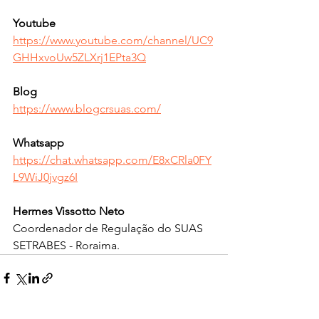
Youtube
https://www.youtube.com/channel/UC9
GHHxvoUw5ZLXrj1EPta3Q
Blog 
https://www.blogcrsuas.com/
Whatsapp  
https://chat.whatsapp.com/E8xCRla0FY
L9WiJ0jvgz6I
Hermes Vissotto Neto 
Coordenador de Regulação do SUAS 
SETRABES - Roraima. 