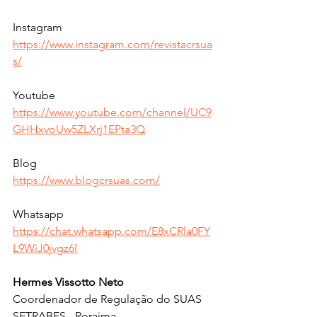
Instagram
https://www.instagram.com/revistacrsua
s/
Youtube  
https://www.youtube.com/channel/UC9
GHHxvoUw5ZLXrj1EPta3Q
Blog  
https://www.blogcrsuas.com/
Whatsapp  
https://chat.whatsapp.com/E8xCRla0FY
L9WiJ0jvgz6I
Hermes Vissotto Neto
Coordenador de Regulação do SUAS 
SETRABES - Roraima.