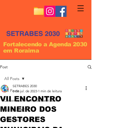
Fortalecendo a Agenda 2030
em Roraima
Post
All Posts
SETRABES 2030
All Posts
6 de jul. de 2023
1 min de leitura
VII ENCONTRO
Desenvolvimento Sustentável
MINEIRO DOS
Roraima 2030
GESTORES
Políticas Públicas