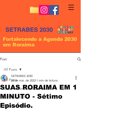
Fortalecendo a Agenda 2030
em Roraima
Post
All Posts
SETRABES 2030
All Posts
20 de mai. de 2022
1 min de leitura
SUAS RORAIMA EM 1
Desenvolvimento Sustentável
MINUTO - Sétimo
Roraima 2030
Episódio.
Políticas Públicas