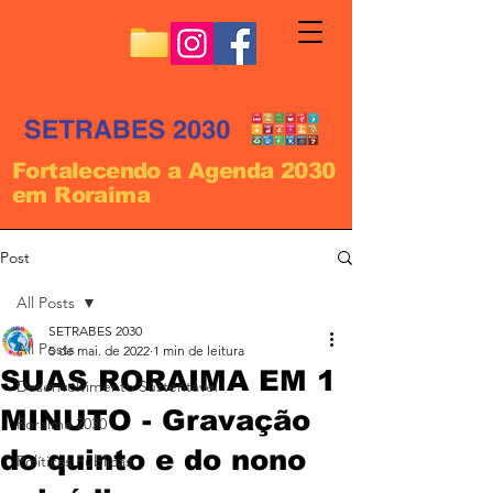
Fortalecendo a Agenda 2030
em Roraima
Post
All Posts
SETRABES 2030
All Posts
5 de mai. de 2022
1 min de leitura
SUAS RORAIMA EM 1
Desenvolvimento Sustentável
MINUTO - Gravação
Roraima 2030
do quinto e do nono
Políticas Públicas