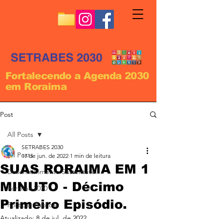
Fortalecendo a Agenda 2030
em Roraima
Post
All Posts
SETRABES 2030
All Posts
17 de jun. de 2022
1 min de leitura
SUAS RORAIMA EM 1
Desenvolvimento Sustentável
MINUTO - Décimo
Roraima 2030
Primeiro Episódio.
Políticas Públicas
Atualizado:
8 de jul. de 2022