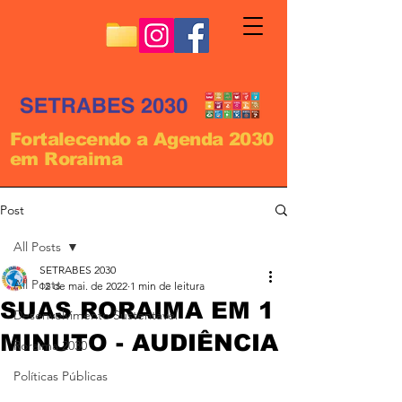
Fortalecendo a Agenda 2030
em Roraima
Post
All Posts
SETRABES 2030
All Posts
12 de mai. de 2022
1 min de leitura
SUAS RORAIMA EM 1
Desenvolvimento Sustentável
MINUTO - AUDIÊNCIA
Roraima 2030
Políticas Públicas