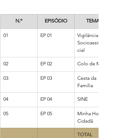
N.º
EPISÓDIO
TEMA
01
EP 01
Vigilância 
Socioassisten
cial 
02
EP 02
Colo de Mãe
03
EP 03
Cesta da 
Família
04
EP 04
SINE
05
EP 05
Minha Horta 
Cidadã
TOTAL