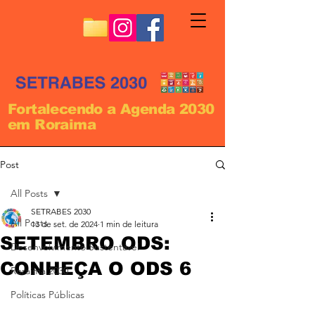
Fortalecendo a Agenda 2030
em Roraima
Post
All Posts
SETRABES 2030
All Posts
13 de set. de 2024
1 min de leitura
SETEMBRO ODS:
Desenvolvimento Sustentável
CONHEÇA O ODS 6
Roraima 2030
Políticas Públicas