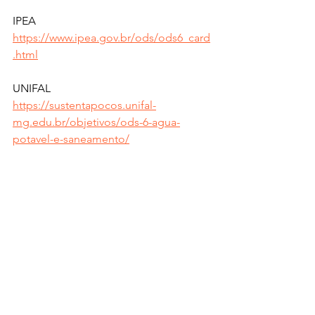
IPEA
https://www.ipea.gov.br/ods/ods6_card
.html
UNIFAL
https://sustentapocos.unifal-
mg.edu.br/objetivos/ods-6-agua-
potavel-e-saneamento/