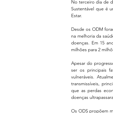
No terceiro dia de 
Sustentável que é
Estar.
Desde os ODM foram 
na melhoria da saúde
doenças. Em 15 ano
milhões para 2 milhõ
Apesar do progresso
ser os principais 
vulneráveis. Atua
transmissíveis, prin
que as perdas econ
doenças ultrapassara
Os ODS propõem met