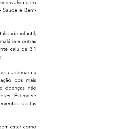
esenvolvimento 
- Saúde e Bem-
idade infantil, 
alária e outras 
te caiu de 3,1 
a.
es continuam a 
vação dos mais 
e doenças não 
etes. Estima-se 
nientes destas 
em estar como 