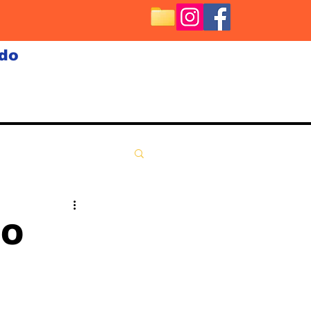
ndo
 O