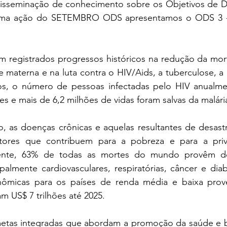
disseminação de conhecimento sobre os Objetivos de D
 uma ação do SETEMBRO ODS apresentamos o ODS 3 
registrados progressos históricos na redução da mortal
 materna e na luta contra o HIV/Aids, a tuberculose, a m
s, o número de pessoas infectadas pelo HIV anualmen
es e mais de 6,2 milhões de vidas foram salvas da malári
, as doenças crônicas e aquelas resultantes de desastr
fatores que contribuem para a pobreza e para a pri
lmente, 63% de todas as mortes do mundo provêm d
cipalmente cardiovasculares, respiratórias, câncer e diab
ômicas para os países de renda média e baixa prove
m US$ 7 trilhões até 2025.
as integradas que abordam a promoção da saúde e b