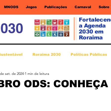
MNODS
Jogos
Publicações
Carnaval
Sobre
Fortalece
a Agenda
2030 em
Roraima
Sustentável
Roraima 2030
Políticas Públicas
 de set. de 2024
1 min de leitura
BRO ODS: CONHEÇA