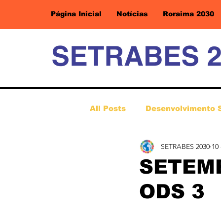
Página Inicial
Notícias
Roraima 2030
All Posts
Desenvolvimento 
SETRABES 2030
10
SETEM
ODS 3