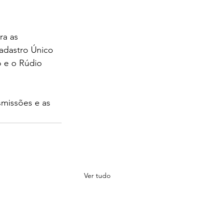
a as 
adastro Único 
o e o Rúdio 
smissões e as 
Ver tudo