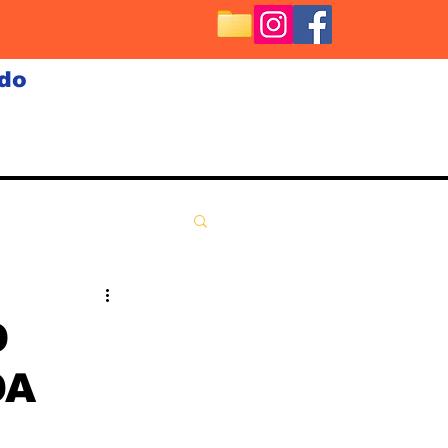
ndo
O
DA