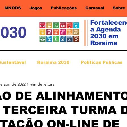
MNODS
Jogos
Publicações
Carnaval
Sobre
Fortalece
a Agenda
2030 em
Roraima
Sustentável
Roraima 2030
Políticas Públicas
de abr. de 2022
1 min de leitura
ÃO DE ALINHAMENT
 TERCEIRA TURMA 
TAÇÃO ON-LINE DE