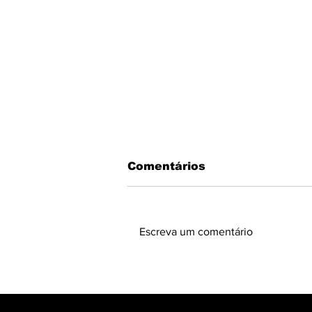
Comentários
Escreva um comentário
6 DE FEVEREIRO: Dia
Internacional da
Tolerância Zero à