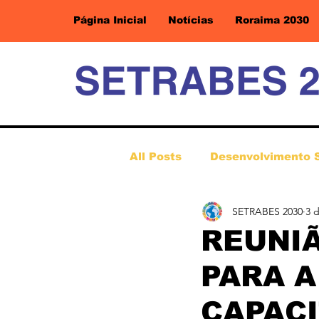
Página Inicial
Notícias
Roraima 2030
All Posts
Desenvolvimento 
SETRABES 2030
3 
REUNI
PARA A
CAPACI