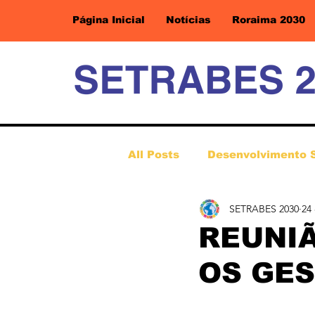
Página Inicial
Notícias
Roraima 2030
All Posts
Desenvolvimento 
SETRABES 2030
24
REUNI
OS GES