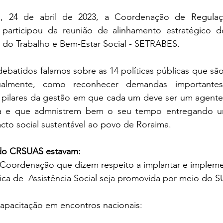
ra, 24 de abril de 2023, a Coordenação de Regula
rticipou da reunião de alinhamento estratégico do
o do Trabalho e Bem-Estar Social - SETRABES.
ebatidos falamos sobre as 14 políticas públicas que sã
tualmente, como reconhecer demandas importantes,
s pilares da gestão em que cada um deve ser um agente 
ia e que admnistrem bem o seu tempo entregando um
cto social sustentável ao povo de Roraima.
 do CRSUAS estavam:
a Coordenação que dizem respeito a implantar e implem
ítica de  Assistência Social seja promovida por meio do 
pacitação em encontros nacionais: