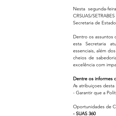
Nesta segunda-fei
CRSUAS/SETRABES pa
Secretaria de Estad
Dentro os assuntos d
esta Secretaria a
essenciais, além do
cheios de sabedor
excelência com impa
Dentre os informes
As atribuiçoes dest
- Garantir que a Pol
Oportunidades de Ca
- SUAS 360