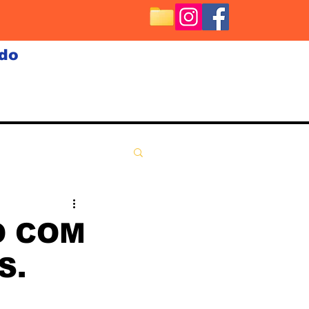
ndo
O COM
S.