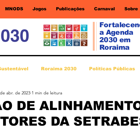
MNODS
Jogos
Publicações
Carnaval
Sobre
Fortalece
a Agenda
2030 em
Roraima
Sustentável
Roraima 2030
Políticas Públicas
 de abr. de 2023
1 min de leitura
ÃO DE ALINHAMENT
TORES DA SETRABE