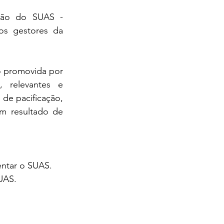
ção do SUAS - 
s gestores da 
o promovida por 
 relevantes e 
de pacificação, 
 resultado de 
entar o SUAS.
SUAS.