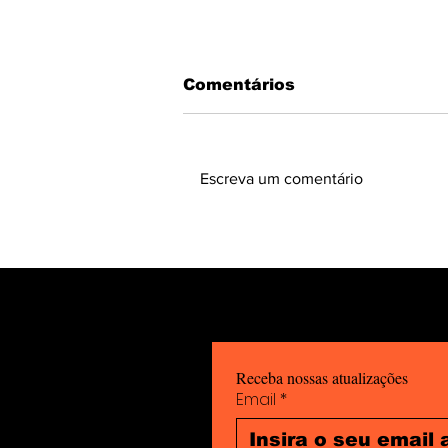
Comentários
Escreva um comentário
6 DE FEVEREIRO: Dia
Internacional da
Tolerância Zero à
Mutilação Vaginal.
Receba nossas atualizações
Email
*