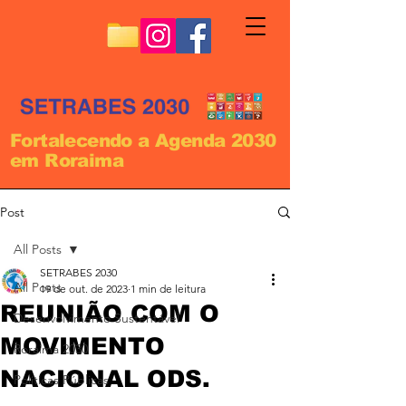
Fortalecendo a Agenda 2030
em Roraima
Post
All Posts
SETRABES 2030
All Posts
19 de out. de 2023
1 min de leitura
REUNIÃO COM O
Desenvolvimento Sustentável
MOVIMENTO
Roraima 2030
NACIONAL ODS.
Políticas Públicas