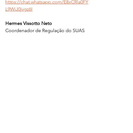
https://chat.whatsapp.com/E8xCRla0FY
L9WiJ0jvgz6I
Hermes Vissotto Neto 
Coordenador de Regulação do SUAS 
SETRABES - Roraima. 
Ver tudo
Posts recentes