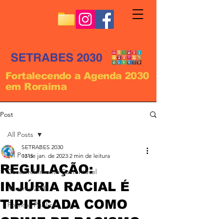
Fortalecendo a Agenda 2030
em Roraima
Post
All Posts
SETRABES 2030
All Posts
13 de jan. de 2023
2 min de leitura
REGULAÇÃO:
Desenvolvimento Sustentável
INJÚRIA RACIAL É
Roraima 2030
TIPIFICADA COMO
Políticas Públicas