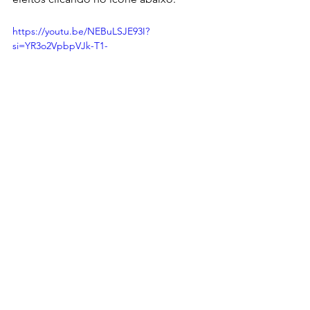
https://youtu.be/NEBuLSJE93I?
si=YR3o2VpbpVJk-T1-