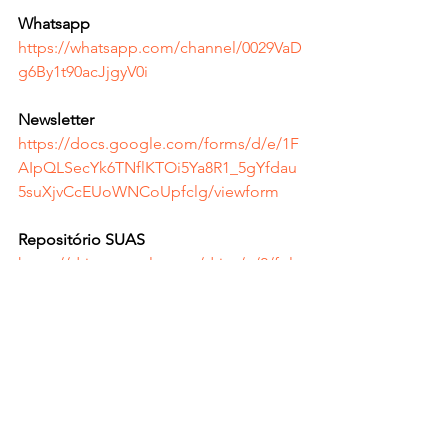
Whatsapp
https://whatsapp.com/channel/0029VaD
g6By1t90acJjgyV0i
Newsletter
https://docs.google.com/forms/d/e/1F
AIpQLSecYk6TNflKTOi5Ya8R1_5gYfdau
5suXjvCcEUoWNCoUpfclg/viewform
Repositório SUAS
https://drive.google.com/drive/u/2/fol
ders/1uPSl3ibljbLbzJku6w3ZLQQXL5Uw
iUdk
Políticas Públicas