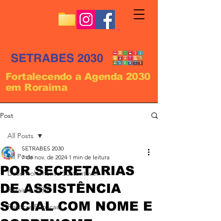
Fortalecendo a Agenda 2030
em Roraima
Post
All Posts
SETRABES 2030
All Posts
7 de nov. de 2024
1 min de leitura
POR SECRETARIAS
Desenvolvimento Sustentável
DE ASSISTÊNCIA
Roraima 2030
SOCIAL COM NOME E
Políticas Públicas