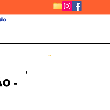
ndo
O -