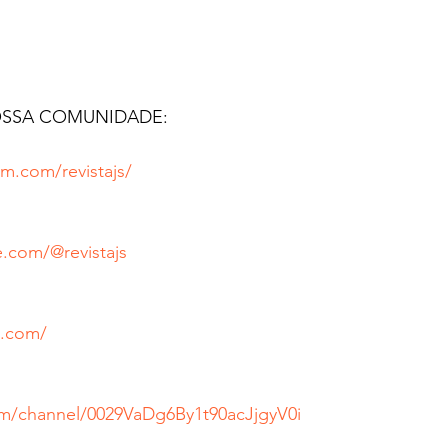
OSSA COMUNIDADE:
m.com/revistajs/
.com/@revistajs
s.com/
om/channel/0029VaDg6By1t90acJjgyV0i