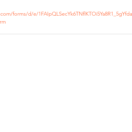
e.com/forms/d/e/1FAIpQLSecYk6TNflKTOi5Ya8R1_5gYfd
orm