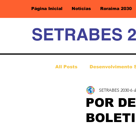
Página Inicial
Notícias
Roraima 2030
All Posts
Desenvolvimento 
SETRABES 2030
6 d
POR DE
BOLETI