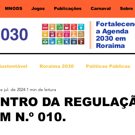
MNODS
Jogos
Publicações
Carnaval
Sobre
Fortalece
a Agenda
2030 em
Roraima
Sustentável
Roraima 2030
Políticas Públicas
e jul. de 2024
1 min de leitura
NTRO DA REGULAÇÃ
M N.º 010.