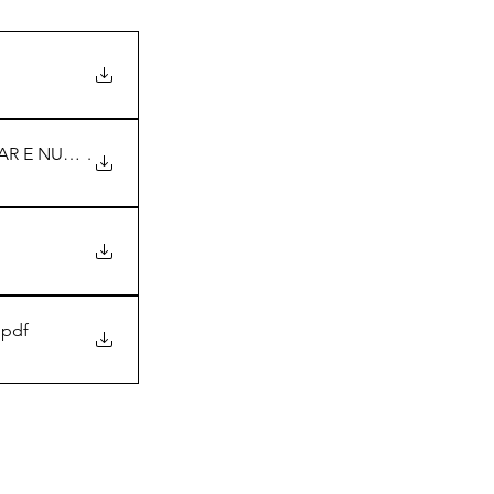
TAR E NUTRICIONAL - RORA
.
.pdf