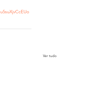
au5suXjvCcEUo
Ver tudo