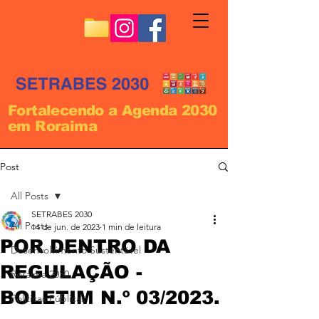
Fortalecendo a Agenda 2030
em Roraima
Post
All Posts
SETRABES 2030
All Posts
14 de jun. de 2023
1 min de leitura
POR DENTRO DA
Desenvolvimento Sustentável
REGULAÇÃO -
Roraima 2030
BOLETIM N.º 03/2023.
Políticas Públicas