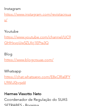
Instagram
https://www.instagram.com/revistacrsua
s/
Youtube 
https://www.youtube.com/channel/UC9
GHHxvoUw5ZLXrj1EPta3Q
Blog 
https://www.blogcrsuas.com/
Whatsapp 
https://chat.whatsapp.com/E8xCRla0FY
L9WiJ0jvgz6I
Hermes Vissotto Neto 
Coordenador de Regulação do SUAS 
SETRABES - Roraima.