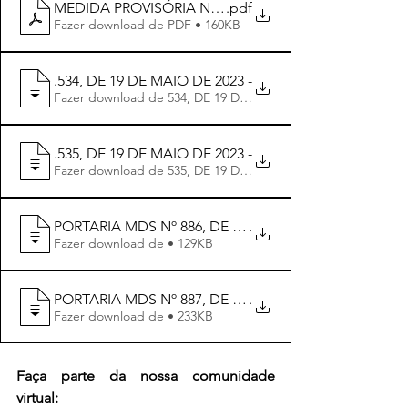
MEDIDA PROVISÓRIA Nº 1.176, DE 5 DE JUNHO DE 2
.pdf
Fazer download de PDF • 160KB
DECRETO Nº 11
.534, DE 19 DE MAIO DE 2023 - elaborar proposta do 
DECRETO Nº 11
.535, DE 19 DE MAIO DE 2023 - Institui o Fórum Nacion
Fazer download de 535, DE 19 DE MAIO DE 2023 - INSTI
PORTARIA MDS Nº 886, DE 18 DE MAIO DE 2023 - Estabe
.
Fazer download de • 129KB
PORTARIA MDS Nº 887, DE 26 DE MAIO DE 2023 - O val
.
Fazer download de • 233KB
Faça parte da nossa comunidade 
virtual: