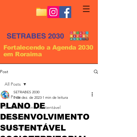
Fortalecendo a Agenda 2030
em Roraima
Post
All Posts
SETRABES 2030
All Posts
7 de dez. de 2023
1 min de leitura
PLANO DE
Desenvolvimento Sustentável
DESENVOLVIMENTO
Roraima 2030
SUSTENTÁVEL
Políticas Públicas