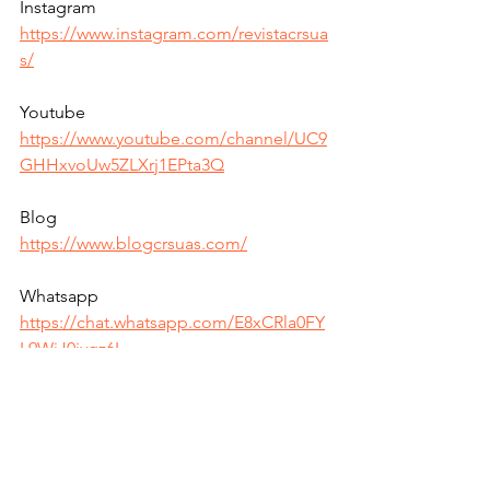
Instagram  
https://www.instagram.com/revistacrsua
s/
Youtube   
https://www.youtube.com/channel/UC9
GHHxvoUw5ZLXrj1EPta3Q
Blog   
https://www.blogcrsuas.com/
Whatsapp   
https://chat.whatsapp.com/E8xCRla0FY
L9WiJ0jvgz6I
Hermes Vissotto Neto 
Coordenador de Regulação do SUAS 
SETRABES - Roraima.