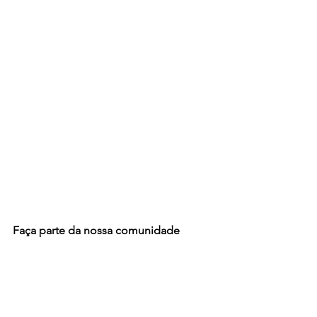
Faça parte da nossa comunidade 
virtual:
Instagram 
https://www.instagram.com/revistacrsua
s/