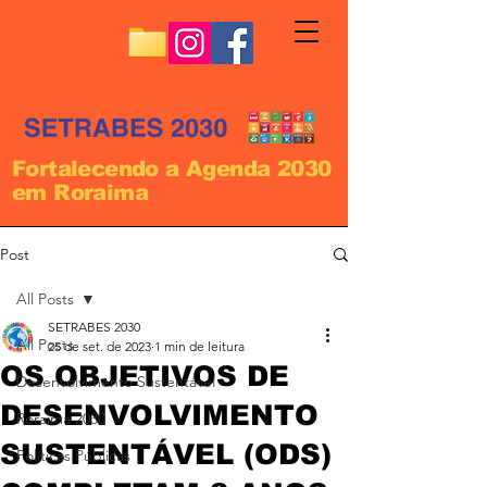
Fortalecendo a Agenda 2030
em Roraima
Post
All Posts
SETRABES 2030
All Posts
25 de set. de 2023
1 min de leitura
OS OBJETIVOS DE
Desenvolvimento Sustentável
DESENVOLVIMENTO
Roraima 2030
SUSTENTÁVEL (ODS)
Políticas Públicas