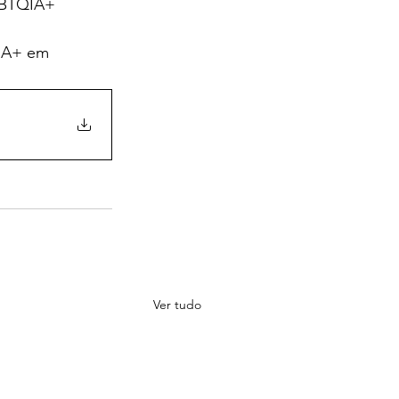
LGBTQIA+
QIA+ em 
Ver tudo