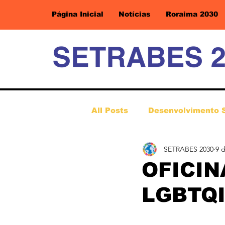
Página Inicial
Notícias
Roraima 2030
All Posts
Desenvolvimento 
SETRABES 2030
9 
OFICINA
LGBTQI