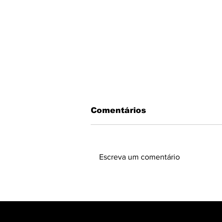
Comentários
Escreva um comentário
6 DE FEVEREIRO: Dia
Internacional da
Tolerância Zero à
Mutilação Vaginal.