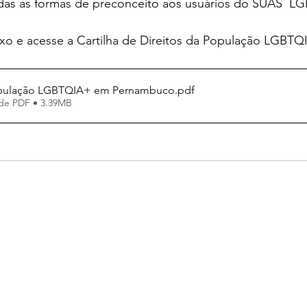
todas as formas de preconceito aos usuários do SUAS  
ixo e acesse a Cartilha de Direitos da População LGBT
opulação LGBTQIA+ em Pernambuco
.pdf
de PDF • 3.39MB