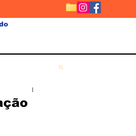
ndo
lação