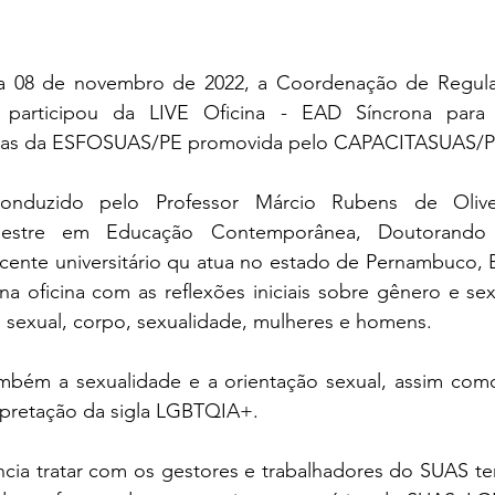
 dia 08 de novembro de 2022, a Coordenação de Regul
articipou da LIVE Oficina - EAD Síncrona para 
icas da ESFOSUAS/PE promovida pelo CAPACITASUAS/P
duzido pelo Professor Márcio Rubens de Oliveir
Mestre em Educação Contemporânea, Doutorando
nte universitário qu atua no estado de Pernambuco, Bra
a oficina com as reflexões iniciais sobre gênero e sex
o sexual, corpo, sexualidade, mulheres e homens.
bém a sexualidade e a orientação sexual, assim como
erpretação da sigla LGBTQIA+.
ncia tratar com os gestores e trabalhadores do SUAS te