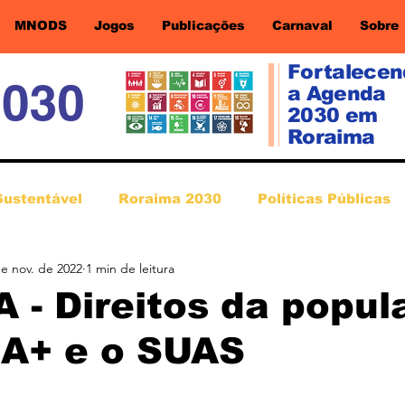
MNODS
Jogos
Publicações
Carnaval
Sobre
Fortalece
a Agenda
2030 em
Roraima
Sustentável
Roraima 2030
Políticas Públicas
de nov. de 2022
1 min de leitura
 - Direitos da popu
A+ e o SUAS