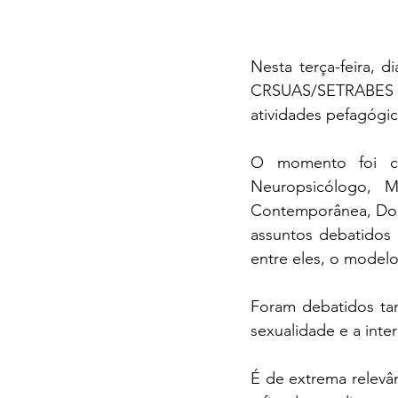
Nesta terça-feira,
CRSUAS/SETRABES p
atividades pefagóg
O momento foi con
Neuropsicólogo, 
Contemporânea, Doce
assuntos debatidos n
entre eles, o model
Foram debatidos tam
sexualidade e a int
É de extrema relevâ