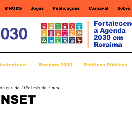
MNODS
Jogos
Publicações
Carnaval
Sobre
Fortalece
a Agenda
2030 em
Roraima
Sustentável
Roraima 2030
Políticas Públicas
 de out. de 2025
1 min de leitura
UNSET