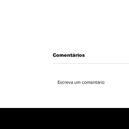
Comentários
Escreva um comentário
ODS 21: Por que o "ODS
das Abelhas" é o Único
Caminho para a Vida no
Planeta.