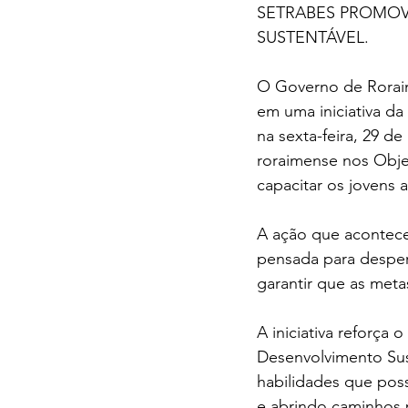
SETRABES PROMOV
SUSTENTÁVEL.
O Governo de Roraima
em uma iniciativa da
na sexta-feira, 29 d
roraimense nos Objet
capacitar os jovens 
A ação que aconteceu
pensada para despert
garantir que as meta
A iniciativa reforça
Desenvolvimento Sus
habilidades que poss
e abrindo caminhos p