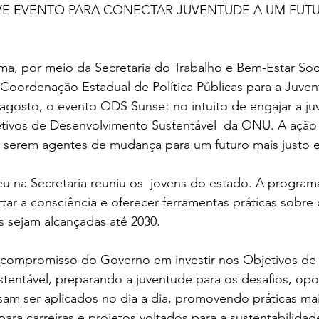
E EVENTO PARA CONECTAR JUVENTUDE A UM FUT
, por meio da Secretaria do Trabalho e Bem-Estar Socia
 Coordenação Estadual de Política Públicas para a Juvent
e agosto, o evento ODS Sunset no intuito de engajar a j
ivos de Desenvolvimento Sustentável  da ONU. A ação vi
a serem agentes de mudança para um futuro mais justo e
 na Secretaria reuniu os  jovens do estado. A programa
ar a consciência e oferecer ferramentas práticas sobre
s sejam alcançadas até 2030.
 o compromisso do Governo em investir nos Objetivos de
tentável, preparando a juventude para os desafios, opo
am ser aplicados no dia a dia, promovendo práticas mai
ara carreiras e projetos voltados para a sustentabilidad