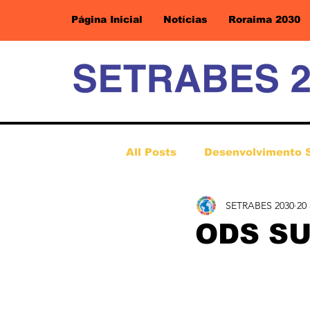
Página Inicial
Notícias
Roraima 2030
All Posts
Desenvolvimento 
SETRABES 2030
20
ODS S