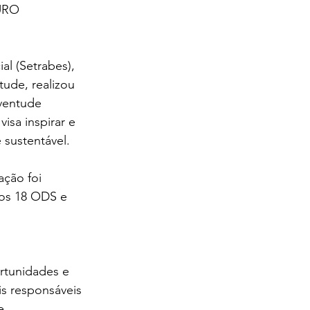
URO 
l (Setrabes), 
ude, realizou 
uventude 
sa inspirar e 
 sustentável.
ção foi 
 os 18 ODS e 
 
rtunidades e 
s responsáveis 
e.