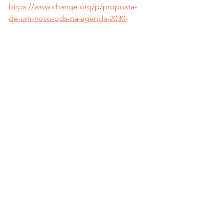
https://www.change.org/p/proposta-
de-um-novo-ods-na-agenda-2030-
preservação-das-abelhas-e-insetos-
polinizadores?source_location=search
Desenvolvimento Sustentável
Ver tudo
Posts recentes