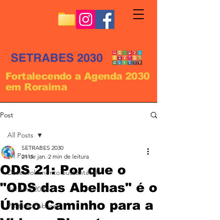
Fortalecendo a Agenda 2030
em Roraima
Post
All Posts
SETRABES 2030
All Posts
21 de jan.
2 min de leitura
ODS 21: Por que o
Desenvolvimento Sustentável
"ODS das Abelhas" é o
Roraima 2030
Único Caminho para a
Políticas Públicas