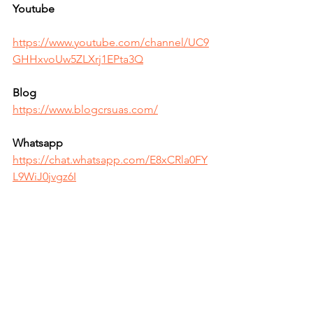
Youtube
https://www.youtube.com/channel/UC9
GHHxvoUw5ZLXrj1EPta3Q
Blog 
https://www.blogcrsuas.com/
Whatsapp  
https://chat.whatsapp.com/E8xCRla0FY
L9WiJ0jvgz6I
Hermes Vissotto Neto 
Coordenador de Regulação do SUAS 
SETRABES - Roraima.  