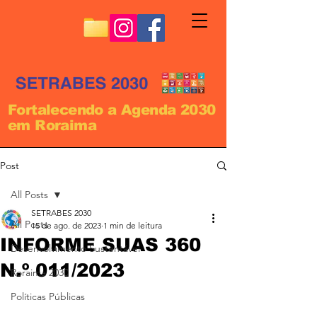
Fortalecendo a Agenda 2030
em Roraima
Post
All Posts
SETRABES 2030
All Posts
15 de ago. de 2023
1 min de leitura
INFORME SUAS 360
Desenvolvimento Sustentável
N.º 011/2023
Roraima 2030
Políticas Públicas