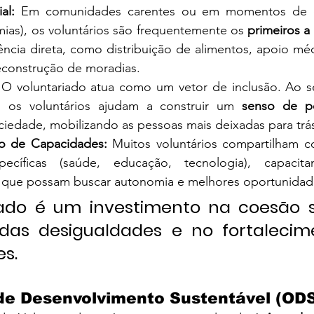
al:
 Em comunidades carentes ou em momentos de cri
mias), os voluntários são frequentemente os 
primeiros a
ência direta, como distribuição de alimentos, apoio méd
econstrução de moradias.
 O voluntariado atua como um vetor de inclusão. Ao s
, os voluntários ajudam a construir um 
senso de p
ciedade, mobilizando as pessoas mais deixadas para trá
o de Capacidades:
 Muitos voluntários compartilham c
pecíficas (saúde, educação, tecnologia), capacitan
a que possam buscar autonomia e melhores oportunidade
ado é um investimento na coesão so
das desigualdades e no fortalecim
s.
 de Desenvolvimento Sustentável (OD