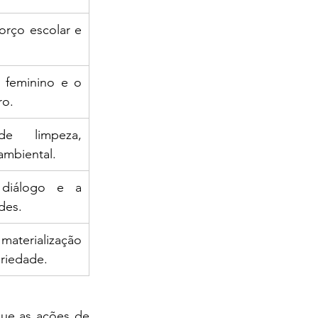
orço escolar e 
feminino e o 
ro.
e limpeza, 
ambiental.
diálogo e a 
des.
aterialização 
ariedade.
ue as ações de 