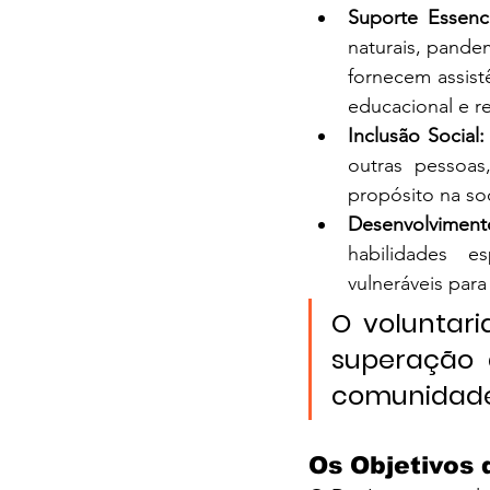
Suporte Essenci
naturais, pande
fornecem assist
educacional e r
Inclusão Social:
outras pessoas
propósito na so
Desenvolviment
habilidades es
vulneráveis par
O voluntari
superação 
comunidade
Os Objetivos