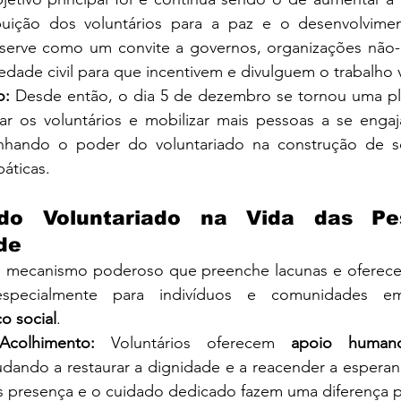
buição dos voluntários para a paz e o desenvolvime
serve como um convite a governos, organizações não-
dade civil para que incentivem e divulguem o trabalho v
o:
 Desde então, o dia 5 de dezembro se tornou uma pla
r os voluntários e mobilizar mais pessoas a se enga
blinhando o poder do voluntariado na construção de s
páticas.
do Voluntariado na Vida das Pe
de
m mecanismo poderoso que preenche lacunas e oferece
co social
.
colhimento:
 Voluntários oferecem 
apoio human
udando a restaurar a dignidade e a reacender a espera
les presença e o cuidado dedicado fazem uma diferença 