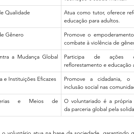
de Qualidade
Atua como tutor, oferece ref
educação para adultos.
de Gênero
Promove o empoderamento 
combate à violência de gêne
tra a Mudança Global 
Participa de ações d
reflorestamento e educação 
ça e Instituições Eficazes
Promove a cidadania, o 
inclusão social nas comunida
erias e Meios de 
O voluntariado é a própria m
da parceria global pela solid
o voluntário atua na base da sociedade, garantindo q