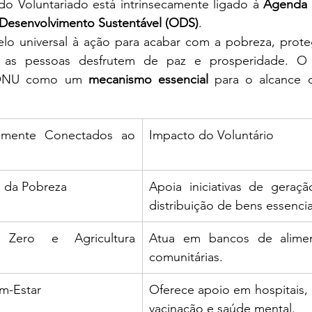
do Voluntariado está intrinsecamente ligado à 
Agenda 
 Desenvolvimento Sustentável (ODS)
.
 universal à ação para acabar com a pobreza, proteg
s as pessoas desfrutem de paz e prosperidade. O v
 ONU como um 
mecanismo essencial
 para o alcance 
amente Conectados ao 
Impacto do Voluntário
o da Pobreza
Apoia iniciativas de geraç
distribuição de bens essencia
ero e Agricultura 
Atua em bancos de alimen
comunitárias.
m-Estar
Oferece apoio em hospitais,
vacinação e saúde mental.