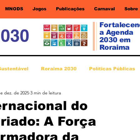
MNODS
Jogos
Publicações
Carnaval
Sobre
Fortalece
a Agenda
2030 em
Roraima
Sustentável
Roraima 2030
Políticas Públicas
de dez. de 2025
3 min de leitura
ernacional do
riado: A Força
ormadora da