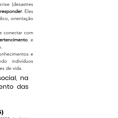
se (desastres 
 responder
. Eles 
ico, orientação 
e conectar com 
ertencimento
 e 
s.
onhecimentos e 
do indivíduos 
s de vida.
cial, na 
ento das 
S)