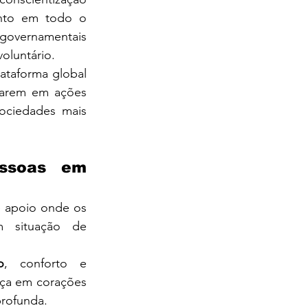
nto em todo o 
governamentais 
oluntário.
taforma global 
jarem em ações 
ociedades mais 
ssoas em 
 apoio onde os 
sistemas falham, especialmente para indivíduos e comunidades em situação de 
o
, conforto e 
nça em corações 
profunda.