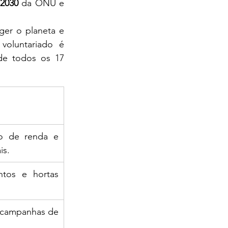
2030
 da ONU e 
er o planeta e 
oluntariado é 
de todos os 17 
ão de renda e 
is.
tos e hortas 
 campanhas de 