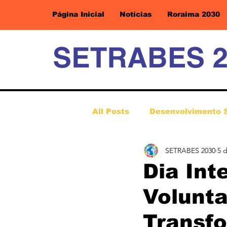
Página Inicial
Notícias
Roraima 2030
All Posts
Desenvolvimento 
SETRABES 2030
5 
Dia Int
Volunta
Transf