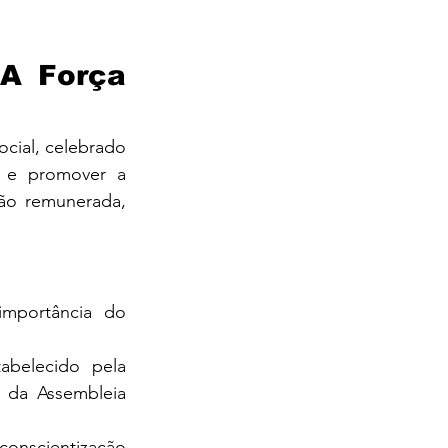
A Força 
cial, celebrado 
 e promover a 
ão remunerada, 
mportância do 
 O Dia Internacional do Voluntariado foi estabelecido pela 
 da Assembleia 
conscientização 