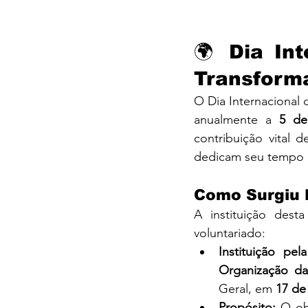
🌍 Dia Int
Transforma
O Dia Internacional
anualmente a 
5 d
contribuição vital
dedicam seu tempo 
Como Surgiu 
A instituição des
voluntariado:
Instituição pe
Organização d
Geral, em 
17 de
Propósito:
 O ob