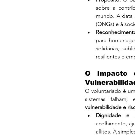
sobre a contri
mundo. A data 
(ONGs) e à socie
Reconheciment
para homenagea
solidárias, su
resilientes e em
O Impacto 
Vulnerabilida
O voluntariado é u
vulnerabilidade e ris
Dignidade e A
acolhimento, aj
aflitos. A simp