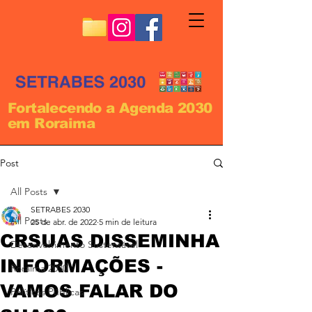
Fortalecendo a Agenda 2030
em Roraima
Post
All Posts
SETRABES 2030
All Posts
25 de abr. de 2022
5 min de leitura
CRSUAS DISSEMINHA
Desenvolvimento Sustentável
INFORMAÇÕES -
Roraima 2030
VAMOS FALAR DO
Políticas Públicas