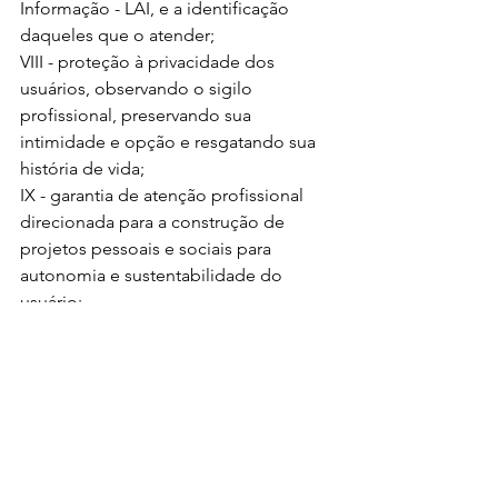
Informação - LAI, e a identificação 
daqueles que o atender; 
VIII - proteção à privacidade dos 
usuários, observando o sigilo 
profissional, preservando sua 
intimidade e opção e resgatando sua 
história de vida; 
IX - garantia de atenção profissional 
direcionada para a construção de 
projetos pessoais e sociais para 
autonomia e sustentabilidade do 
usuário; 
X - reconhecimento do direito dos 
usuários de ter acesso a benefícios e à 
renda; 
XI - garantia incondicional do exercício 
do direito à participação democrática 
dos usuários, com incentivo e apoio à 
organização de fóruns, conselhos, 