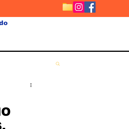
ndo
NO
.