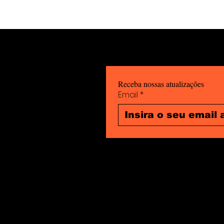
6 DE FEVEREIRO: Dia
Internacional da
Tolerância Zero à
Mutilação Vaginal.
Receba nossas atualizações
Email
*