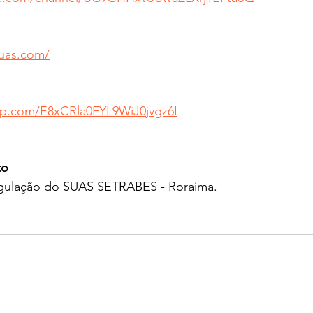
suas.com/
app.com/E8xCRla0FYL9WiJ0jvgz6I
o 
ulação do SUAS SETRABES - Roraima.