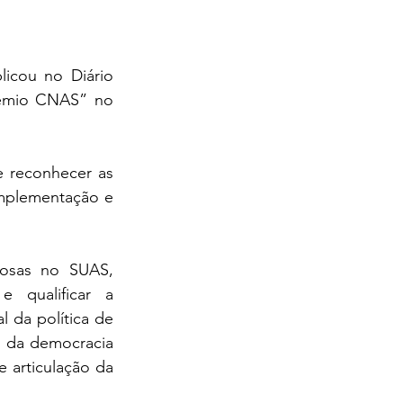
icou no Diário 
rêmio CNAS” no 
 reconhecer as 
implementação e 
tosas no SUAS, 
 qualificar a 
 da política de 
o da democracia 
e articulação da 