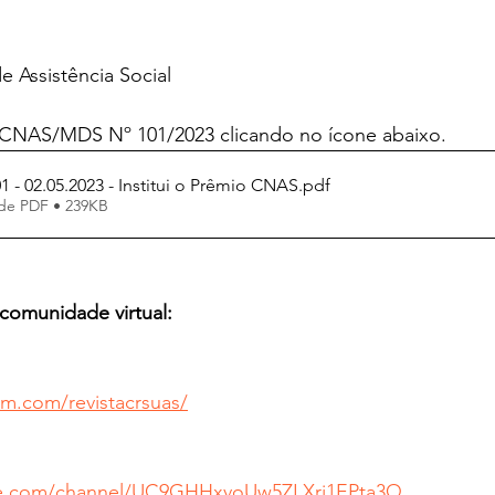
 Assistência Social
 CNAS/MDS Nº 101/2023 clicando no ícone abaixo.
 - 02.05.2023 - Institui o Prêmio CNAS
.pdf
de PDF • 239KB
comunidade virtual:
am.com/revistacrsuas/
be.com/channel/UC9GHHxvoUw5ZLXrj1EPta3Q