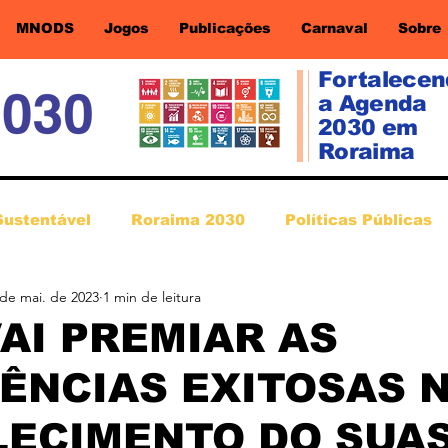
MNODS
Jogos
Publicações
Carnaval
Sobre
Fortalece
a Agenda
2030 em
Roraima
Sustentável
Roraima 2030
Políticas Públicas
 de mai. de 2023
1 min de leitura
AI PREMIAR AS
ÊNCIAS EXITOSAS 
ECIMENTO DO SUAS