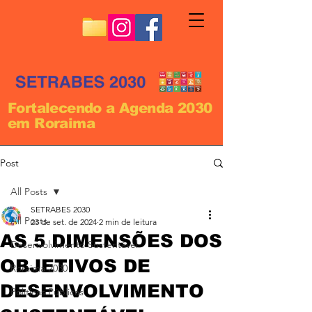
Fortalecendo a Agenda 2030
em Roraima
Post
All Posts
SETRABES 2030
All Posts
23 de set. de 2024
2 min de leitura
AS 5 DIMENSÕES DOS
Desenvolvimento Sustentável
OBJETIVOS DE
Roraima 2030
DESENVOLVIMENTO
Políticas Públicas