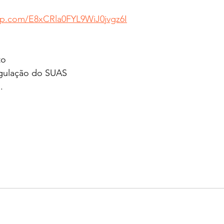
app.com/E8xCRla0FYL9WiJ0jvgz6I
to
gulação do SUAS
.