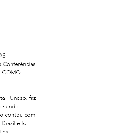
AS - 
 Conferências 
S: COMO 
a - Unesp, faz 
o sendo 
to contou com 
rasil e foi 
ins.