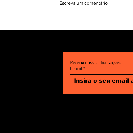
Escreva um comentário
6 DE FEVEREIRO: Dia
Internacional da
Tolerância Zero à
Mutilação Vaginal.
Receba nossas atualizações
Email
*