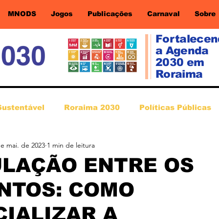
MNODS
Jogos
Publicações
Carnaval
Sobre
Fortalece
a Agenda
2030 em
Roraima
Sustentável
Roraima 2030
Políticas Públicas
de mai. de 2023
1 min de leitura
ULAÇÃO ENTRE OS
NTOS: COMO
IALIZAR A