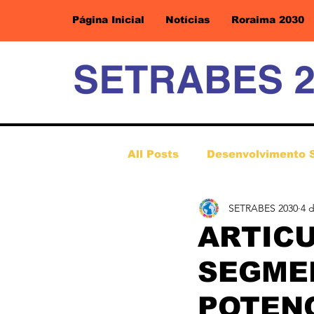
Página Inicial
Notícias
Roraima 2030
All Posts
Desenvolvimento 
SETRABES 2030
4 
ARTIC
SEGME
POTENC