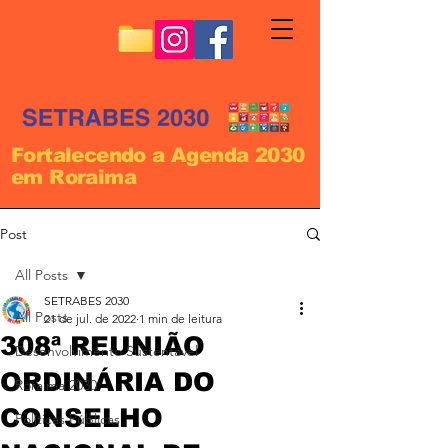
Fortalecendo a Agenda 2030
em Roraima
Post
All Posts
SETRABES 2030
All Posts
21 de jul. de 2022
1 min de leitura
308ª REUNIÃO
Desenvolvimento Sustentável
ORDINÁRIA DO
Roraima 2030
CONSELHO
Políticas Públicas