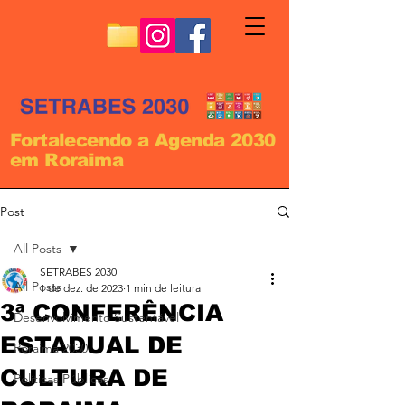
Fortalecendo a Agenda 2030
em Roraima
Post
All Posts
SETRABES 2030
All Posts
1 de dez. de 2023
1 min de leitura
3ª CONFERÊNCIA
Desenvolvimento Sustentável
ESTADUAL DE
Roraima 2030
CULTURA DE
Políticas Públicas