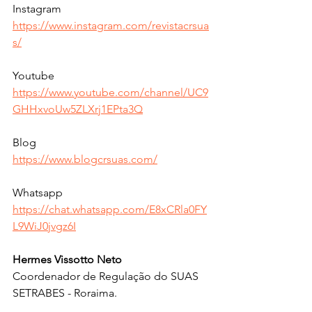
Instagram  
https://www.instagram.com/revistacrsua
s/
Youtube   
https://www.youtube.com/channel/UC9
GHHxvoUw5ZLXrj1EPta3Q
Blog   
https://www.blogcrsuas.com/
Whatsapp   
https://chat.whatsapp.com/E8xCRla0FY
L9WiJ0jvgz6I
Hermes Vissotto Neto 
Coordenador de Regulação do SUAS 
SETRABES - Roraima.