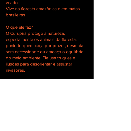
veado
Vive na floresta amazônica e em matas
brasileiras
O que ele faz?
O Curupira protege a natureza,
especialmente os animais da floresta,
punindo quem caça por prazer, desmata
sem necessidade ou ameaça o equilíbrio
do meio ambiente. Ele usa truques e
ilusões para desorientar e assustar
invasores.
Simbolismo:
O Curupira representa a resistência da
natureza, a sabedoria indígena e o
respeito ao meio ambiente. É uma figura
que também educa crianças e adultos
sobre a importância de preservar as
florestas.