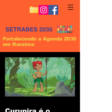
Fortalecendo a Agenda 2030
em Roraima
Curupira é o