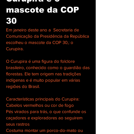
mascote da COP
30
Em janeiro deste ano a Secretaria de
Comunicação da Presidência da República
escolheu o mascote da COP 30,: o
Curupira.
O Curupira é uma figura do folclore
brasileiro, conhecido como o guardião das
florestas. Ele tem origem nas tradições
indígenas e é muito popular em várias
regiões do Brasil.
Características principais do Curupira:
Cabelos vermelhos ou cor de fogo
Pés virados para trás, o que confunde os
caçadores e exploradores ao seguirem
seus rastros
Costuma montar um porco-do-mato ou